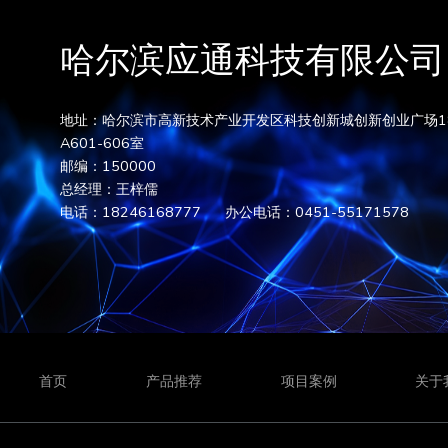
哈尔滨应通科技有限公司
地址：哈尔滨市高新技术产业开发区科技创新城创新创业广场1
A601-606室
邮编：150000
总经理：王梓儒
电话：18246168777 办公电话：0451-55171578
首页
产品推荐
项目案例
关于